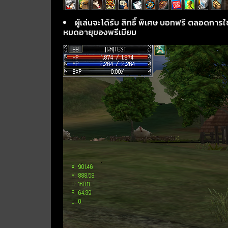
ผู้เล่นจะได้รับ สิทธิ์ พิเศษ บอทฟรี ตลอดการใ
หมดอายุของพรีเมียม