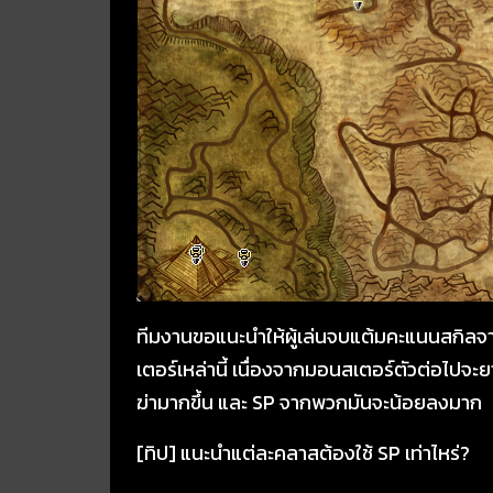
ทีมงานขอแนะนำให้ผู้เล่นจบแต้มคะแนนสกิล
เตอร์เหล่านี้ เนื่องจากมอนสเตอร์ตัวต่อไปจะ
ฆ่ามากขึ้น และ SP จากพวกมันจะน้อยลงมาก
[ทิป] แนะนำแต่ละคลาสต้องใช้ SP เท่าไหร่?