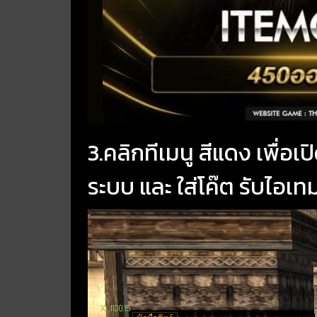
3.คลิกทีเมนู สีแดง เพื่อเป
ระบบ และ ใส่โค๊ต รับไอเท