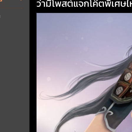
ว่ามีโพสต์แจกโค๊ตพิเศษ
1