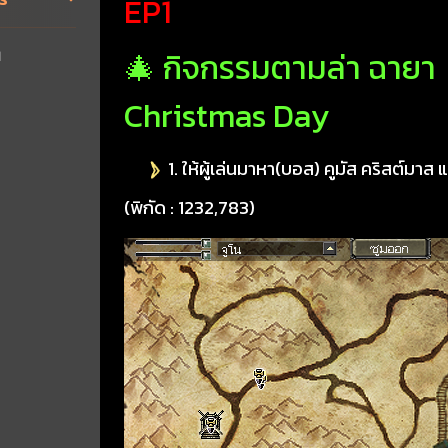
EP1
🎄 กิจกรรมตามล่า ฉายา
1
Christmas Day
1. ให้ผู้เล่นมาหา(บอส) คูมัส คริสต์มาส
(พิกัด : 1232,783)