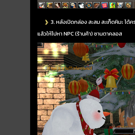
3. หลังเปิดกล่อง สะสม สะเก็ดหิมะ ได้
แล้วให้ไปหา NPC (ร้านค้า) ซานตาคลอส