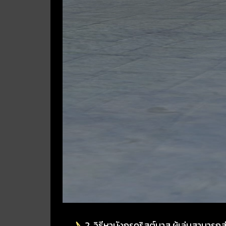
2. วิธีหามังกรคริสต์มาส ผู้เล่นสามารถ