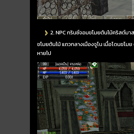
2. NPC กรินช์จอมขโมยต้นไม้คริสต์มาส
ขโมยต้นไม้ แถวกลางเมืองจูโน เมื่อโดนขโมย ต
หายไป