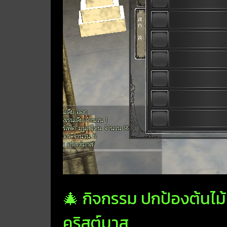
🎄 กิจกรรม ปกป้องต้นไม้
คริสต์มาส