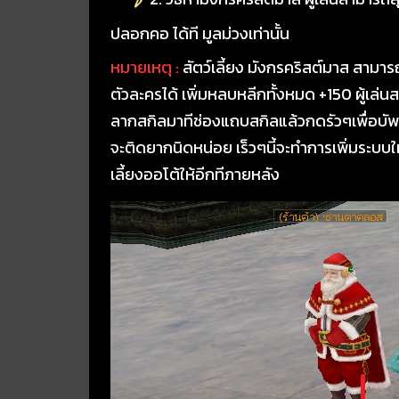
ปลอกคอ ได้ที มูลม่วงเท่านั้น
หมายเหตุ :
สัตว์เลี้ยง มังกรคริสต์มาส สามาร
ตัวละครได้ เพิ่มหลบหลีกทั้งหมด +150 ผู้เล่
ลากสกิลมาทีช่องแถบสกิลแล้วกดรัวๆเพื่อบัพ
จะติดยากนิดหน่อย เร็วๆนี้จะทำการเพิ่มระบบให
เลี้ยงออโต้ให้อีกทีภายหลัง